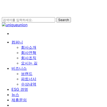
Skip
to
main
content
Search
Close
Search
search
Menu
컴퍼니
회사소개
회사연혁
회사조직
오시는 길
비즈니스
브랜드
파트너사
수상내역
ESG 경영
뉴스
제휴문의