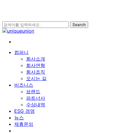
Skip
to
main
content
Search
Close
Search
search
Menu
컴퍼니
회사소개
회사연혁
회사조직
오시는 길
비즈니스
브랜드
파트너사
수상내역
ESG 경영
뉴스
제휴문의